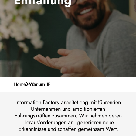
Entfaltung
Unser Purpose
Karriere
Management-Team
Warum IF
Meilensteine
de
Contact
Persönliche Entwicklung
Standorte
Offene Stellen
Home
Warum IF
Information Factory arbeitet eng mit führenden
Unternehmen und ambitionierten
Führungskräften zusammen. Wir nehmen deren
Herausforderungen an, generieren neue
Erkenntnisse und schaffen gemeinsam Wert.