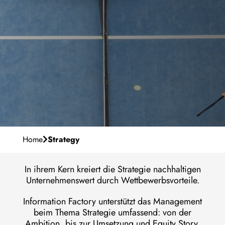
Unser Purpose
Karriere
Management-Team
Warum IF
Meilensteine
de
Contact
Persönliche Entwicklung
Standorte
Offene Stellen
Home
Strategy
In ihrem Kern kreiert die Strategie nachhaltigen
Unternehmenswert durch Wettbewerbsvorteile.
Information Factory unterstützt das Management
beim Thema Strategie umfassend: von der
Ambition, bis zur Umsetzung und Equity Story.