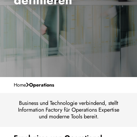
definieren
Unser Purpose
Karriere
Management-Team
Warum IF
Meilensteine
de
Contact
Persönliche Entwicklung
Standorte
Offene Stellen
Home
Operations
Business und Technologie verbindend, stellt
Information Factory für Operations Expertise
und moderne Tools bereit.