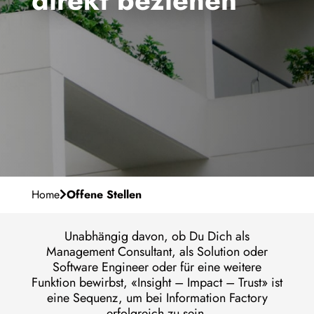
direkt beziehen
Unser Purpose
Karriere
Management-Team
Warum IF
Meilensteine
de
Contact
Persönliche Entwicklung
Standorte
Offene Stellen
Home
Offene Stellen
Unabhängig davon, ob Du Dich als
Management Consultant, als Solution oder
Software Engineer oder für eine weitere
Funktion bewirbst, «Insight – Impact – Trust» ist
eine Sequenz, um bei Information Factory
erfolgreich zu sein.